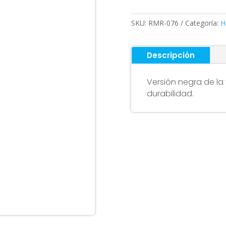
Xiaomi
(negro)
SKU:
RMR-076
Categoría:
H
cantidad
Descripción
Versión negra de la 
durabilidad.