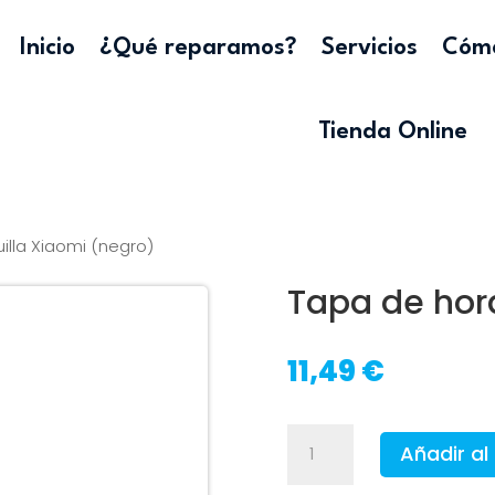
Inicio
¿Qué reparamos?
Servicios
Cómo
Tienda Online
illa Xiaomi (negro)
Tapa de hor
11,49
€
Tapa
Añadir al 
de
horquilla