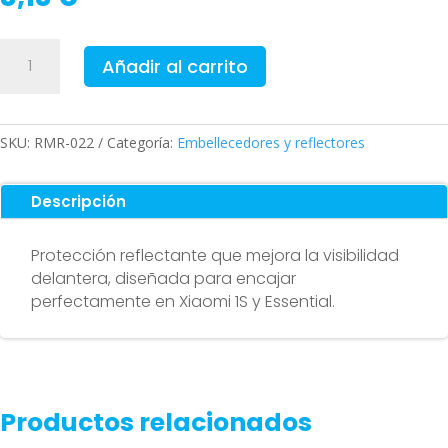
Tapa
Añadir al carrito
embellecedor
reflectante
delantero
para
SKU:
RMR-022
Categoría:
Embellecedores y reflectores
Xiaomi
1S
Descripción
y
Essential
Protección reflectante que mejora la visibilidad
cantidad
delantera, diseñada para encajar
perfectamente en Xiaomi 1S y Essential.
Productos relacionados