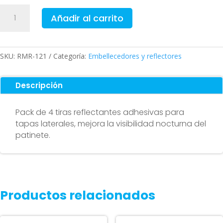
Tira
Añadir al carrito
reflectante
de
tapa
lateral
SKU:
RMR-121
Categoría:
Embellecedores y reflectores
(pack
4
Descripción
unidades)
cantidad
Pack de 4 tiras reflectantes adhesivas para
tapas laterales, mejora la visibilidad nocturna del
patinete.
Productos relacionados